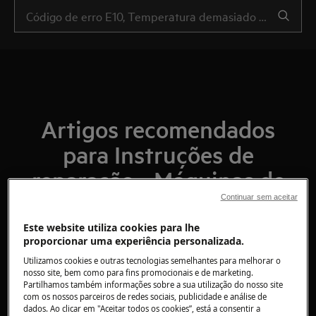
Artigos recomendados
para Instruções de
reparação - Máquinas de
lavar roupa / Máquinas de
Continuar sem aceitar
lavar e secar roupa
Este website utiliza cookies para lhe
proporcionar uma experiência personalizada.
Utilizamos cookies e outras tecnologias semelhantes para melhorar o
nosso site, bem como para fins promocionais e de marketing.
Partilhamos também informações sobre a sua utilização do nosso site
com os nossos parceiros de redes sociais, publicidade e análise de
Máquina de lavar roupa - Como substituir
dados. Ao clicar em "Aceitar todos os cookies”, está a consentir a