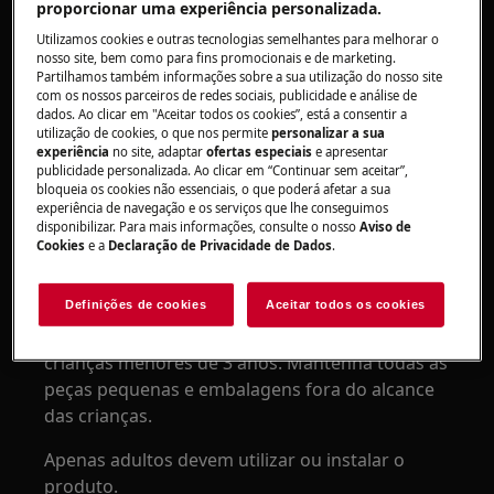
proporcionar uma experiência personalizada.
Utilizamos cookies e outras tecnologias semelhantes para melhorar o
nosso site, bem como para fins promocionais e de marketing.
Partilhamos também informações sobre a sua utilização do nosso site
com os nossos parceiros de redes sociais, publicidade e análise de
Use luvas de segurança se realizar trabalhos de
dados. Ao clicar em "Aceitar todos os cookies”, está a consentir a
utilização de cookies, o que nos permite
personalizar a sua
manutenção ou reparação envolvendo correias.
experiência
no site, adaptar
ofertas especiais
e apresentar
publicidade personalizada. Ao clicar em “Continuar sem aceitar”,
bloqueia os cookies não essenciais, o que poderá afetar a sua
experiência de navegação e os serviços que lhe conseguimos
disponibilizar. Para mais informações, consulte o nosso
Aviso de
Cookies
e a
Declaração de Privacidade de Dados
.
ATENÇÃO!
PERIGO DE ASFIXIA
Definições de cookies
Aceitar todos os cookies
Peças pequenas não são adequadas para
crianças menores de 3 anos. Mantenha todas as
peças pequenas e embalagens fora do alcance
das crianças.
Apenas adultos devem utilizar ou instalar o
produto.