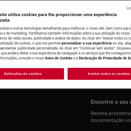
Para a loja onlin
Con
ite utiliza cookies para lhe proporcionar uma experiência
izada.
do manual de utilizador do seu
ação ou manutenção.
cookies e outras tecnologias semelhantes para melhorar o nosso site, bem como para 
Precisa de assis
s e de marketing. Partilhamos também informações sobre a sua utilização do nosso 
iros de redes sociais, publicidade e análise de dados. Ao clicar em "Aceitar todos os co
utilização de cookies, o que nos permite
personalizar a sua experiência
no site, ad
Não se preocupe. 
 apresentar publicidade personalizada. Ao clicar em “Continuar sem aceitar”, bloqueia
assistência técnic
o que poderá afetar a sua experiência de navegação e os serviços que lhe conseguimos 
nformações, consulte o nosso
Aviso de Cookies
e a
Declaração de Privacidade de 
Marcar serviço
Definições de cookies
Aceitar todos os cookies
anutenção, desative o aparelho e
Encontre o seu
Resolva problemas
documentação sob