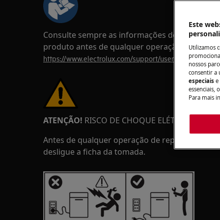
Este webs
personal
Consulte sempre as informações de segurança 
produto antes de qualquer operação de repar
Utilizamos 
promocionai
https://www.electrolux.com/support/user-manuals/
nossos parce
consentir a 
especiais
e
essenciais, 
Para mais i
ATENÇÃO!
RISCO DE CHOQUE ELÉTRICO
Antes de qualquer operação de reparação ou m
desligue a ficha da tomada.