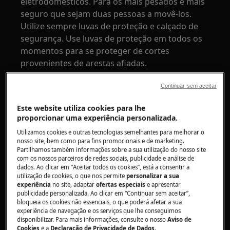
eletrodomésticos. Para os mais pesados é mais
seguro que sejam duas pessoas a movê-los.
Utilize sempre luvas de proteção e calçado de
segurança. Use luvas de proteção em todos os
momentos para se proteger de cortes
provenientes de arestas afiadas.
Continuar sem aceitar
Este website utiliza cookies para lhe
proporcionar uma experiência personalizada.
AVISO!
RISCO DE LESÃO OCULAR
Utilizamos cookies e outras tecnologias semelhantes para melhorar o
nosso site, bem como para fins promocionais e de marketing.
Partilhamos também informações sobre a sua utilização do nosso site
com os nossos parceiros de redes sociais, publicidade e análise de
dados. Ao clicar em "Aceitar todos os cookies”, está a consentir a
utilização de cookies, o que nos permite
personalizar a sua
experiência
no site, adaptar
ofertas especiais
e apresentar
publicidade personalizada. Ao clicar em “Continuar sem aceitar”,
Use óculos de proteção se realizar trabalhos de
bloqueia os cookies não essenciais, o que poderá afetar a sua
manutenção ou reparação que envolvam molas.
experiência de navegação e os serviços que lhe conseguimos
disponibilizar. Para mais informações, consulte o nosso
Aviso de
Cookies
e a
Declaração de Privacidade de Dados
.