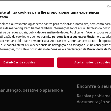
Para a loja onlin
Con
ite utiliza cookies para lhe proporcionar uma experiência
izada.
cookies e outras tecnologias semelhantes para melhorar o nosso site, bem como para 
Precisa de assis
s e de marketing. Partilhamos também informações sobre a sua utilização do nosso 
iros de redes sociais, publicidade e análise de dados. Ao clicar em "Aceitar todos os co
do manual de utilizador do seu
utilização de cookies, o que nos permite
personalizar a sua experiência
no site, ad
Não se preocupe. 
 apresentar publicidade personalizada. Ao clicar em “Continuar sem aceitar”, bloqueia
ação ou manutenção.
assistência técnic
o que poderá afetar a sua experiência de navegação e os serviços que lhe conseguimos 
nformações, consulte o nosso
Aviso de Cookies
e a
Declaração de Privacidade de 
Marcar serviço
Definições de cookies
Aceitar todos os cookies
Encontre o seu
anutenção, desative o aparelho e
Resolva problemas
documentação sob