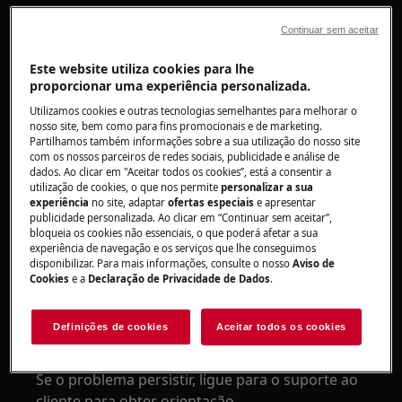
Solução
Continuar sem aceitar
Verifique se a opção de início diferido não
Este website utiliza cookies para lhe
foi ativada. Consulte o
manual do utilizador
proporcionar uma experiência personalizada.
para obter mais informações.
Utilizamos cookies e outras tecnologias semelhantes para melhorar o
Verifique se o painel não foi tocado
nosso site, bem como para fins promocionais e de marketing.
Partilhamos também informações sobre a sua utilização do nosso site
acidentalmente.
com os nossos parceiros de redes sociais, publicidade e análise de
Verifique se o interruptor de ligar /
dados. Ao clicar em "Aceitar todos os cookies”, está a consentir a
utilização de cookies, o que nos permite
personalizar a sua
desligar não está preso devido a detritos e
experiência
no site, adaptar
ofertas especiais
e apresentar
funciona livremente / corretamente.
publicidade personalizada. Ao clicar em “Continuar sem aceitar”,
bloqueia os cookies não essenciais, o que poderá afetar a sua
Se o aparelho possuir painel de control
experiência de navegação e os serviços que lhe conseguimos
tátil verifique se acima dele não há partes
disponibilizar. Para mais informações, consulte o nosso
Aviso de
metálicas - retirá-los garante o bom
Cookies
e a
Declaração de Privacidade de Dados
.
funcionamento do painel de comandos. Se
for impossível desmontar a peça de metal,
Definições de cookies
Aceitar todos os cookies
entre em contato com o serviço.
Se o problema persistir, ligue para o suporte ao
cliente para obter orientação.