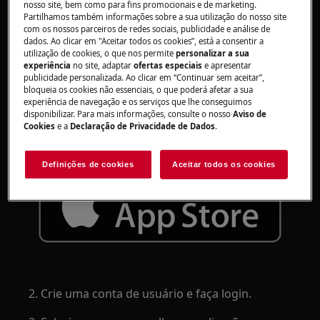
nosso site, bem como para fins promocionais e de marketing.
Partilhamos também informações sobre a sua utilização do nosso site
com os nossos parceiros de redes sociais, publicidade e análise de
Conecte sua máquina de lavar louça ao
dados. Ao clicar em "Aceitar todos os cookies”, está a consentir a
aplicativo AEG para acessar recursos adicionais,
utilização de cookies, o que nos permite
personalizar a sua
como dicas de sustentabilidade e lembretes de
experiência
no site, adaptar
ofertas especiais
e apresentar
publicidade personalizada. Ao clicar em “Continuar sem aceitar”,
manutenção.
bloqueia os cookies não essenciais, o que poderá afetar a sua
experiência de navegação e os serviços que lhe conseguimos
1. Baixe o aplicativo AEG.
disponibilizar. Para mais informações, consulte o nosso
Aviso de
Cookies
e a
Declaração de Privacidade de Dados
.
Definições de cookies
Aceitar todos os cookies
2. Crie uma conta de usuário e faça login.