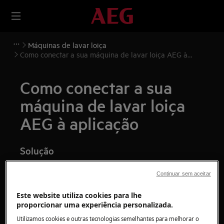
Máquinas de lavar loiça
Como conectar a sua máquina de lavar loiça AEG à
aplicação
Como conectar a sua
máquina de lavar loiça
AEG à aplicação
Solução
Continuar sem aceitar
Este website utiliza cookies para lhe
proporcionar uma experiência personalizada.
Utilizamos cookies e outras tecnologias semelhantes para melhorar o