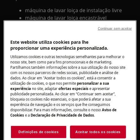
máquina de lavar loiça de instalação livre
máquina de lavar loiça encastrável
Resolução
Continuar sem aceitar
1. Use pastilhas para a máquina de lavar
Este website utiliza cookies para lhe
proporcionar uma experiência personalizada.
loiça em ciclos longos, para evitar que fiquem
resíduos de detergente nos utensílios de
Utilizamos cookies e outras tecnologias semelhantes para melhorar o
nosso site, bem como para fins promocionais e de marketing.
cozinha.
Partilhamos também informações sobre a sua utilização do nosso site
com os nossos parceiros de redes sociais, publicidade e análise de
As pastilhas para máquina de lavar loiça podem
dados. Ao clicar em "Aceitar todos os cookies”, está a consentir a
não dissolver-se totalmente em ciclos curtos
utilização de cookies, o que nos permite
personalizar a sua
experiência
no site, adaptar
ofertas especiais
e apresentar
publicidade personalizada. Ao clicar em “Continuar sem aceitar”,
2. Experimente outra marca de pastilhas para
bloqueia os cookies não essenciais, o que poderá afetar a sua
máquina de lavar loiça ou, em alternativa,
experiência de navegação e os serviços que lhe conseguimos
disponibilizar. Para mais informações, consulte o nosso
Aviso de
use detergente em pó.
Cookies
e a
Declaração de Privacidade de Dados
.
Algumas marcas de detergente em
pastilhas não dissolvem completamente.
Definições de cookies
Aceitar todos os cookies
Se comprou pastilhas que efetivamente