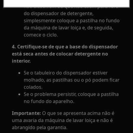
não dissolvem ou que não caem para fora
do dispensador de detergente,
simplesmente coloque a pastilha no fundo
da máquina de lavar loiça e, de seguida,
comece o ciclo.
4. Certifique-se de que a base do dispensador
está seca antes de colocar detergente no
interior.
Se o tabuleiro do dispensador estiver
molhado, as pastilhas ou o pó podem ficar
colados.
Se o problema persistir, coloque a pastilha
no fundo do aparelho.
Importante:
O que se apresenta acima não é
uma avaria da máquina de lavar loiça e não é
abrangido pela garantia.