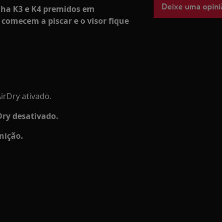
Deixe uma opini
nha K3 e K4 premidos em
 comecem a piscar e o visor fique
AirDry ativado.
Dry desativado.
nição.