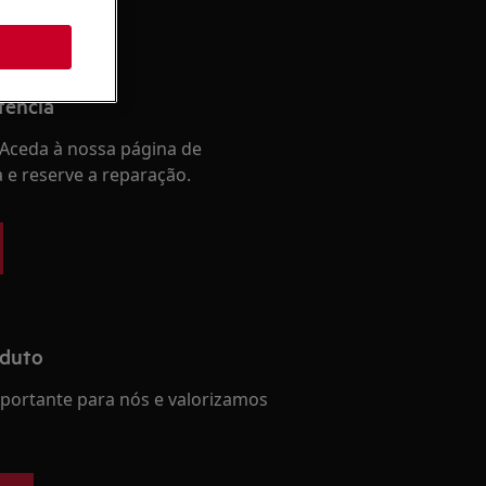
tência
Aceda à nossa página de
a e reserve a reparação.
oduto
mportante para nós e valorizamos