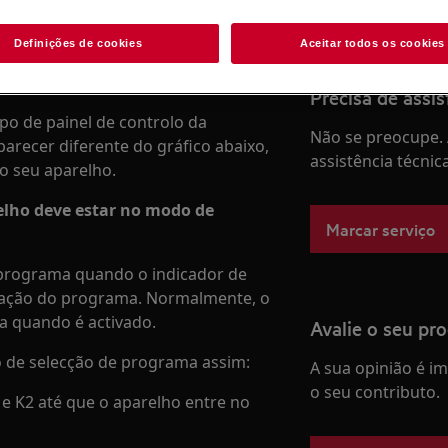
Definições de cookies
Aceitar todos os cookies
gestões abaixo para instruções
Precisa de assis
o de painel de controlo da
Não se preocupe. 
parecer diferente do gráfico abaixo,
assistência técnic
o seu aparelho.
relho deve estar no modo de
Marcar serviço
programa quando o indicador de
uração do programa. Normalmente, o
a quando é activado.
Avalie o seu pr
o de selecção de programa assim:
A sua opinião é i
o seu contributo.
e K2 até que o aparelho entre no