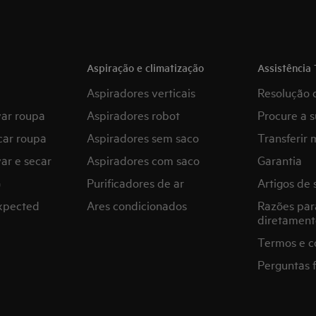
Aspiração e climatização
Assistência 
Aspiradores verticais
Resolução 
var roupa
Aspiradores robot
Procure a s
car roupa
Aspiradores sem saco
Transferir 
ar e secar
Aspiradores com saco
Garantia
G
Purificadores de ar
Artigos de 
expected
Ares condicionados
Razões par
diretament
Termos e c
Perguntas 