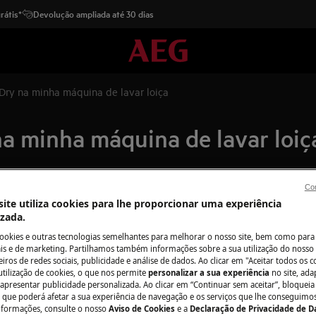
rátis*
Devolução ampliada até 30 dias
Dry na minha máquina de lavar loiça
a minha máquina de lavar loiç
Con
Peças e acessór
ite utiliza cookies para lhe proporcionar uma experiência
izada.
Encontre as peças 
cookies e outras tecnologias semelhantes para melhorar o nosso site, bem como para 
na de lavar loiça
seu eletrodomésti
s e de marketing. Partilhamos também informações sobre a sua utilização do nosso 
iros de redes sociais, publicidade e análise de dados. Ao clicar em "Aceitar todos os co
os diretamente em
utilização de cookies, o que nos permite
personalizar a sua experiência
no site, ad
 apresentar publicidade personalizada. Ao clicar em “Continuar sem aceitar”, bloqueia
o que poderá afetar a sua experiência de navegação e os serviços que lhe conseguimos 
Dry""
nformações, consulte o nosso
Aviso de Cookies
e a
Declaração de Privacidade de 
Para a loja onlin