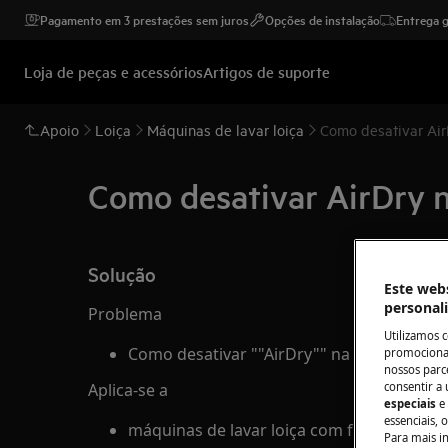
Pagamento em 3 prestações sem juros
Opções de instalação
Entrega g
Loja de peças e acessórios
Artigos de suporte
Apoio
Loiça
Máquinas de lavar loiça
Como desativar Air
Como desativar AirDry n
Solução
Este webs
personal
Problema
Utilizamos 
Como desativar ""AirDry"" na minha máqui
promocionai
nossos parce
Aplica-se a
consentir a 
especiais
e
essenciais, 
máquinas de lavar loiça com função ""Air
Para mais i