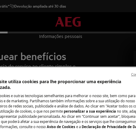
rátis*
Devolução ampliada até 30 dias
Informações pessoais
uear benefícios
ia de serviço ao cliente simples e
s.
Con
ite utiliza cookies para lhe proporcionar uma experiência
izada.
cookies e outras tecnologias semelhantes para melhorar o nosso site, bem como para 
lho
s e de marketing. Partilhamos também informações sobre a sua utilização do nosso 
iros de redes sociais, publicidade e análise de dados. Ao clicar em "Aceitar todos os co
utilização de cookies, o que nos permite
personalizar a sua experiência
no site, ad
 apresentar publicidade personalizada. Ao clicar em “Continuar sem aceitar”, bloqueia
o que poderá afetar a sua experiência de navegação e os serviços que lhe conseguimos 
nformações, consulte o nosso
Aviso de Cookies
e a
Declaração de Privacidade de 