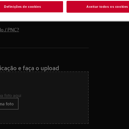
Definições de cookies
Aceitar todos os cookies
lo / PNC?
ficação e faça o upload
ma foto aqui
ma foto