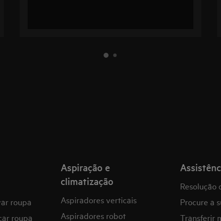
Aspiração e
Assistênc
climatização
Resolução 
Aspiradores verticais
var roupa
Procure a s
Aspiradores robot
car roupa
Transferir 