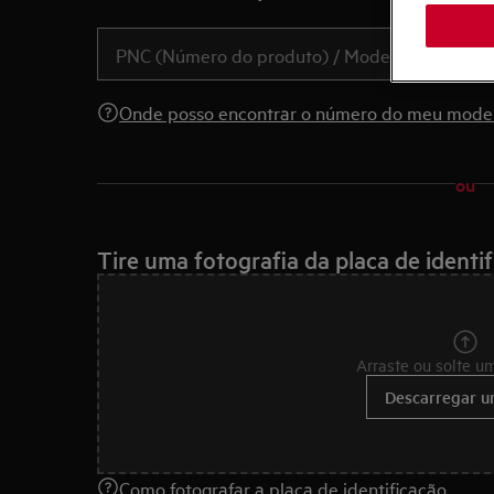
Onde posso encontrar o número do meu mode
ou
Tire uma fotografia da placa de identi
Arraste ou solte u
Descarregar u
Como fotografar a placa de identificação