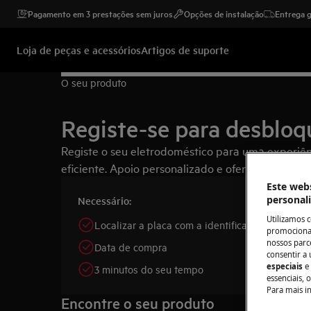
Pagamento em 3 prestações sem juros
Opções de instalação
Entrega g
Loja de peças e acessórios
Artigos de suporte
O seu produto
Registe-se para desbloq
Registe o seu eletrodoméstico para uma experiênc
eficiente. Apoio personalizado e ofertas exclusiva
Este webs
personal
Necessário:
Utilizamos 
Localizar a placa com a identificação do apare
promocionai
nossos parce
Data de compra
consentir a 
especiais
e
3 minutos do seu tempo
essenciais, 
Para mais i
Encontre o seu produto