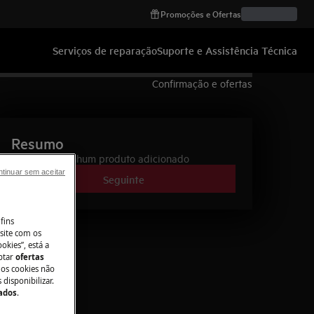
Promoções e Ofertas
Serviços de reparação
Suporte e Assistência Técnica
Confirmação e ofertas
Resumo
Nenhum produto adicionado
tinuar sem aceitar
Seguinte
fins
site com os
okies”, está a
aptar
ofertas
 os cookies não
disponibilizar.
Dados
.