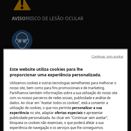
AVISO!
RISCO DE LESÃO OCULAR
Continuar sem aceitar
Use óculos de proteção se realizar trabalhos de
manutenção ou reparação que envolvam molas.
Este website utiliza cookies para lhe
proporcionar uma experiência personalizada.
Utilizamos cookies e outras tecnologias semelhantes para melhorar o
nosso site, bem como para fins promocionais e de marketing.
Partilhamos também informações sobre a sua utilização do nosso site
com os nossos parceiros de redes sociais, publicidade e análise de
dados. Ao clicar em "Aceitar todos os cookies”, está a consentir a
AVISO!
PERIGO DE ASFIXIA
utilização de cookies, o que nos permite
personalizar a sua
experiência
no site, adaptar
ofertas especiais
e apresentar
Peças pequenas. Não adequado para crianças
publicidade personalizada. Ao clicar em “Continuar sem aceitar”,
com menos de 3 anos. Manter todas as peças
bloqueia os cookies não essenciais, o que poderá afetar a sua
experiência de navegação e os serviços que lhe conseguimos
pequenas e a embalagem fora do alcance das