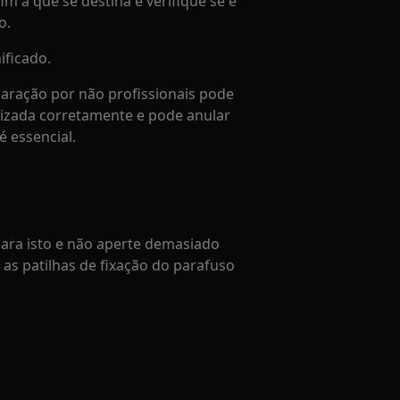
im a que se destina e verifique se é
o.
ificado.
aração por não profissionais pode
lizada corretamente e pode anular
é essencial.
para isto e não aperte demasiado
r as patilhas de fixação do parafuso