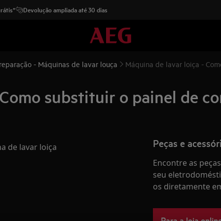
rátis*
Devolução ampliada até 30 dias
 reparação - Máquinas de lavar louça
Máquina de lavar loiça - Como
 Como substituir o painel de co
Peças e acessór
a de lavar loiça
Encontre as peças 
seu eletrodomésti
os diretamente em
Para a loja onlin