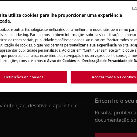
Con
ite utiliza cookies para lhe proporcionar uma experiência
izada.
Precisa de assis
cookies e outras tecnologias semelhantes para melhorar o nosso site, bem como para 
s e de marketing. Partilhamos também informações sobre a sua utilização do nosso 
do manual de utilizador do seu
iros de redes sociais, publicidade e análise de dados. Ao clicar em "Aceitar todos os co
Não se preocupe. 
utilização de cookies, o que nos permite
personalizar a sua experiência
no site, ad
ação ou manutenção.
assistência técnic
 apresentar publicidade personalizada. Ao clicar em “Continuar sem aceitar”, bloqueia
o que poderá afetar a sua experiência de navegação e os serviços que lhe conseguimos 
nformações, consulte o nosso
Aviso de Cookies
e a
Declaração de Privacidade de 
Marcar serviço
Definições de cookies
Aceitar todos os cookies
Encontre o seu
anutenção, desative o aparelho e
Resolva problemas
documentação sob