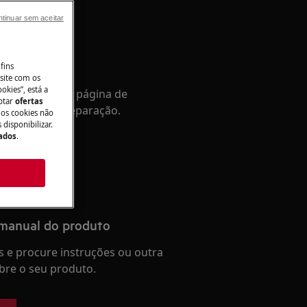
tinuar sem aceitar
tência
fins
site com os
okies”, está a
Aceda à nossa página de
aptar
ofertas
a e reserve a reparação.
 os cookies não
disponibilizar.
Dados
.
 manual do produto
 e procure instruções ou outra
re o seu produto.