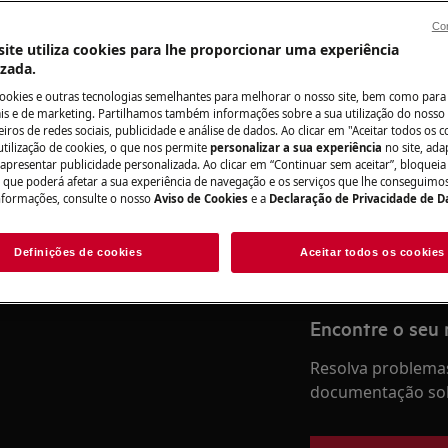
Con
ite utiliza cookies para lhe proporcionar uma experiência
do manual de utilizador do seu
izada.
ação ou manutenção.
Precisa de assis
cookies e outras tecnologias semelhantes para melhorar o nosso site, bem como para 
s e de marketing. Partilhamos também informações sobre a sua utilização do nosso 
iros de redes sociais, publicidade e análise de dados. Ao clicar em "Aceitar todos os co
Não se preocupe. 
utilização de cookies, o que nos permite
personalizar a sua experiência
no site, ad
assistência técnic
 apresentar publicidade personalizada. Ao clicar em “Continuar sem aceitar”, bloqueia
o que poderá afetar a sua experiência de navegação e os serviços que lhe conseguimos 
nformações, consulte o nosso
Aviso de Cookies
e a
Declaração de Privacidade de 
Marcar serviço
Definições de cookies
Aceitar todos os cookies
anutenção, desative o aparelho e
Encontre o seu
Resolva problemas
documentação sob