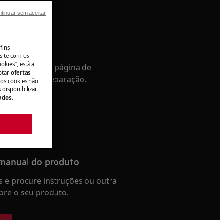
tinuar sem aceitar
tência
fins
site com os
okies”, está a
Aceda à nossa página de
aptar
ofertas
a e reserve a reparação.
 os cookies não
disponibilizar.
Dados
.
 manual do produto
 e procure instruções ou outra
re o seu produto.