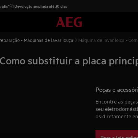
rátis*
Devolução ampliada até 30 dias
 reparação - Máquinas de lavar louça
Máquina de lavar loiça - Como 
Como substituir a placa princip
Peças e acessór
Encontre as peças 
seu eletrodomésti
os diretamente em
Para a loja onlin