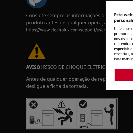
Este webs
Consulte sempre as informações de segurança 
personal
produto antes de qualquer operação de repar
Utilizamos 
https://www.electrolux.com/support/user-manuals/
promocionai
nossos parce
consentir a 
especiais
e
essenciais, 
Para mais i
AVISO!
RISCO DE CHOQUE ELÉTRICO
Antes de qualquer operação de reparação ou m
desligue a ficha da tomada.