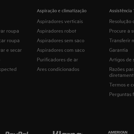
Aspiração e climatização
Assistência 
Aspiradores verticais
Resolução 
var roupa
Aspiradores robot
Procure a s
car roupa
Aspiradores sem saco
Transferir 
ar e secar
Aspiradores com saco
Garantia
G
Purificadores de ar
Artigos de 
expected
Ares condicionados
Razões par
diretament
Termos e c
Perguntas 