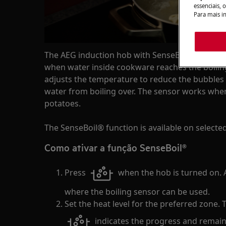
essenciais, 
Para mais i
The AEG induction hob with SenseBoil® function 
when water inside cookware reaches the boilin
adjusts the temperature to reduce the bubbles 
water from boiling over. The sensor works when
potatoes.
The SenseBoil® function is available on select
Como ativar a função SenseBoil®
Press
when the hob is turned on. 
where the boiling sensor can be used.
Set the heat level for the preferred zone.
indicates the progress and remains l