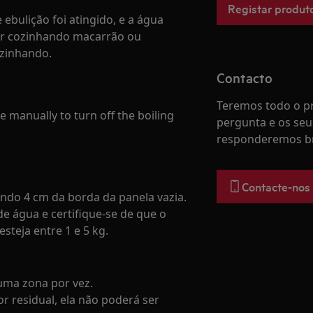
Registar produt
ebulição foi atingido, e a água
ver cozinhando macarrão ou
ozinhando.
Contacto
Teremos todo o pr
e manually to turn off the boiling
pergunta e os seu
responderemos b
Contacte-nos
ando 4 cm da borda da panela vazia.
e água e certifique-se de que o
steja entre 1 e 5 kg.
uma zona por vez.
or residual, ela não poderá ser