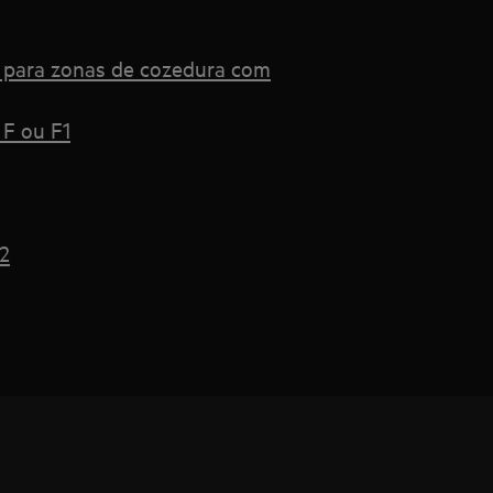
s para zonas de cozedura com
 F ou F1
2