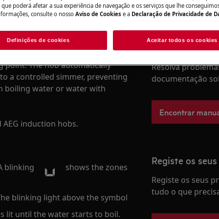
o que poderá afetar a sua experiência de navegação e os serviços que lhe conseguimos 
nformações, consulte o nosso
Aviso de Cookies
e a
Declaração de Privacidade de 
Definições de cookies
Aceitar todos os cookies
Encontre o seu
has a built-in sensor that detects
g point. The hob automatically
Resolva problemas
to a controlled simmer, preventing
documentação sob
 boiling water or water with
Encontrar manua
ed AEG induction hobs.
Registe os seus
A blinking
shows the zones
Registe os seus 
tudo o que precis
 The blinking light above the symbol
it until the water starts to boil.