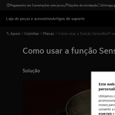
Pagamento em 3 prestações sem juros
Opções de instalação
Entrega g
Loja de peças e acessórios
Artigos de suporte
Apoio
Cozinhar
Placas
Como usar a função SenseBoil® n
Como usar a função Sens
Solução
Este webs
personal
Utilizamos 
promocionai
nossos parce
consentir a 
especiais
e