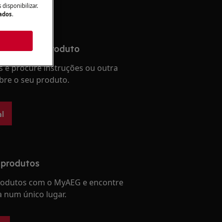
disponibilizar.
Dados
.
 manual do produto
 e procure instruções ou outra
re o seu produto.
l
 produtos
produtos com o MyAEG e encontre
a num único lugar.