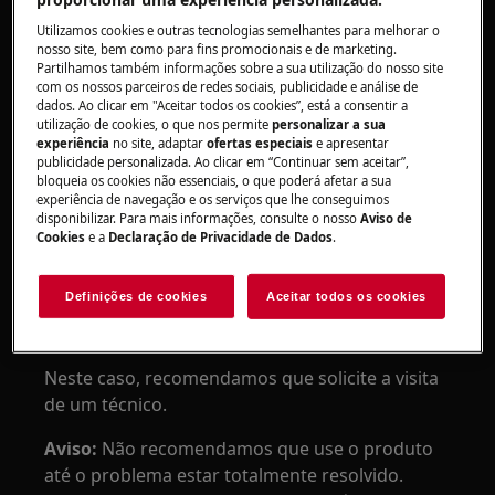
placa elétrica integrada
fogão de instalação livre com placa elétrica
Utilizamos cookies e outras tecnologias semelhantes para melhorar o
nosso site, bem como para fins promocionais e de marketing.
placa de indução encastrada
Partilhamos também informações sobre a sua utilização do nosso site
fogão de instalação livre com placa de
com os nossos parceiros de redes sociais, publicidade e análise de
indução
dados. Ao clicar em "Aceitar todos os cookies”, está a consentir a
utilização de cookies, o que nos permite
personalizar a sua
experiência
no site, adaptar
ofertas especiais
e apresentar
Resolução:
publicidade personalizada. Ao clicar em “Continuar sem aceitar”,
bloqueia os cookies não essenciais, o que poderá afetar a sua
1. Deixe que a zona de cozedura arrefeça
experiência de navegação e os serviços que lhe conseguimos
disponibilizar. Para mais informações, consulte o nosso
Aviso de
2. Contacte um centro de assistência
Cookies
e a
Declaração de Privacidade de Dados
.
autorizado
Definições de cookies
Aceitar todos os cookies
Se a placa estiver fria, provavelmente indica que
existe um problema no sensor.
Neste caso, recomendamos que solicite a visita
de um técnico.
Aviso:
Não recomendamos que use o produto
até o problema estar totalmente resolvido.