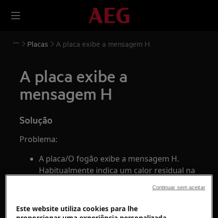
Placas
A placa exibe a mensagem H
A placa exibe a
mensagem H
Solução
Problema:
A placa/O fogão exibe a mensagem H.
Habitualmente indica um calor residual na
zona de cozedura.
Continuar sem aceitar
Aplica-se a:
Este website utiliza cookies para lhe
proporcionar uma experiência personalizada.