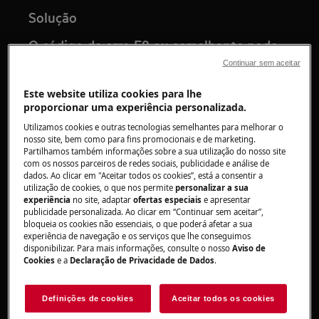
Solução
O código de erro E8 ou semelhante pode
ter as seguintes causas:
Continuar sem aceitar
1. No caso de uma nova instalação: A placa foi ligada
Este website utiliza cookies para lhe
incorretamente à alimentação elétrica.
proporcionar uma experiência personalizada.
Utilizamos cookies e outras tecnologias semelhantes para melhorar o
Verifique se a placa está corretamente ligada à
nosso site, bem como para fins promocionais e de marketing.
alimentação elétrica, de acordo com as
instruções
Partilhamos também informações sobre a sua utilização do nosso site
com os nossos parceiros de redes sociais, publicidade e análise de
. Contacte o instalador do aparelho.
de instalação
dados. Ao clicar em "Aceitar todos os cookies”, está a consentir a
utilização de cookies, o que nos permite
personalizar a sua
2. O aparelho estava a funcionar corretamente, mas o
experiência
no site, adaptar
ofertas especiais
e apresentar
erro E8 surgiu passado algum tempo: A placa indica
publicidade personalizada. Ao clicar em “Continuar sem aceitar”,
um erro na eletrónica.
bloqueia os cookies não essenciais, o que poderá afetar a sua
experiência de navegação e os serviços que lhe conseguimos
disponibilizar. Para mais informações, consulte o nosso
Aviso de
Reinicie o aparelho e verifique se funciona
Cookies
e a
Declaração de Privacidade de Dados
.
corretamente depois de o voltar a ligar.
Nota:
Para reiniciar o aparelho, desligue-o da
Definições de cookies
Aceitar todos os cookies
corrente e aguarde pelo menos 30 segundos