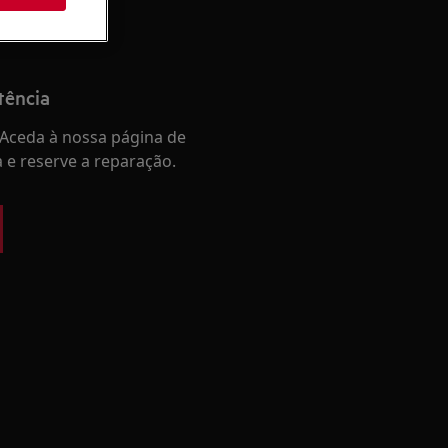
tência
Aceda à nossa página de
a e reserve a reparação.