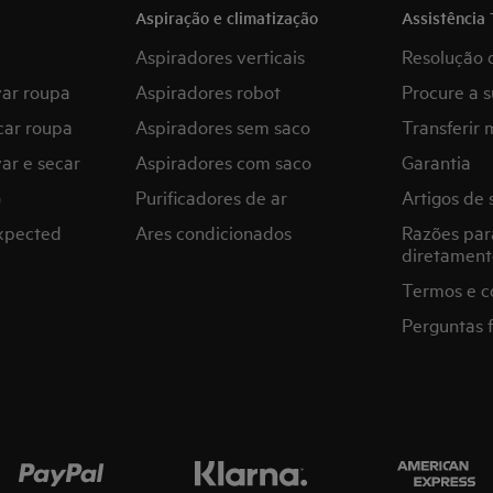
Aspiração e climatização
Assistência 
Aspiradores verticais
Resolução 
var roupa
Aspiradores robot
Procure a s
car roupa
Aspiradores sem saco
Transferir 
ar e secar
Aspiradores com saco
Garantia
G
Purificadores de ar
Artigos de 
expected
Ares condicionados
Razões par
diretament
Termos e c
Perguntas 