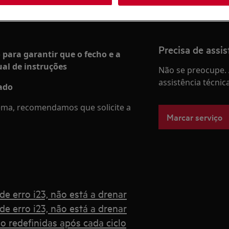
Precisa de assis
 para garantir que o fecho e a
al de instruções
Não se preocupe. 
assistência técnic
zado
ema, recomendamos que solicite a
Marcar serviço
e erro i23, não está a drenar
e erro i23, não está a drenar
o redefinidas após cada ciclo