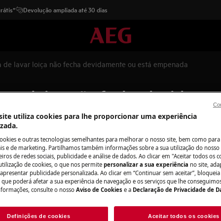
rátis*
Devolução ampliada até 30 dias
 de lavar loiça não fecha devidamente ou está empenada
avar loiça não fecha devidame
Con
ite utiliza cookies para lhe proporcionar uma experiência
izada.
cookies e outras tecnologias semelhantes para melhorar o nosso site, bem como para 
Peças e acessór
s e de marketing. Partilhamos também informações sobre a sua utilização do nosso 
iros de redes sociais, publicidade e análise de dados. Ao clicar em "Aceitar todos os co
Encontre as peças 
utilização de cookies, o que nos permite
personalizar a sua experiência
no site, ad
cha devidamente ou está empenada.
seu eletrodomésti
 apresentar publicidade personalizada. Ao clicar em “Continuar sem aceitar”, bloqueia
o que poderá afetar a sua experiência de navegação e os serviços que lhe conseguimos 
dem fazer com que a porta da
os diretamente em
nformações, consulte o nosso
Aviso de Cookies
e a
Declaração de Privacidade de 
mente ou fique empenada.
Definições de cookies
Aceitar todos os cookies
Para a loja onlin