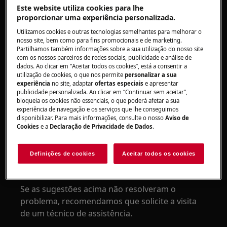
- o aparelho não pode ser carregado
Este website utiliza cookies para lhe
proporcionar uma experiência personalizada.
Aplica-se a:
Utilizamos cookies e outras tecnologias semelhantes para melhorar o
Máquinas de lavar loiça encastráveis
nosso site, bem como para fins promocionais e de marketing.
Partilhamos também informações sobre a sua utilização do nosso site
com os nossos parceiros de redes sociais, publicidade e análise de
Resolução:
dados. Ao clicar em "Aceitar todos os cookies”, está a consentir a
utilização de cookies, o que nos permite
personalizar a sua
1. É necessário instalar o painel exterior da
experiência
no site, adaptar
ofertas especiais
e apresentar
porta para as dobradiças funcionarem
publicidade personalizada. Ao clicar em “Continuar sem aceitar”,
bloqueia os cookies não essenciais, o que poderá afetar a sua
corretamente.
experiência de navegação e os serviços que lhe conseguimos
disponibilizar. Para mais informações, consulte o nosso
Aviso de
Para mais informação, consulte o manual de
Cookies
e a
Declaração de Privacidade de Dados
.
instruções fornecido com o seu aparelho.
Definições de cookies
Aceitar todos os cookies
2. Contacte um centro de assistência
autorizado
Se as sugestões acima não resolveram o
problema, recomendamos que solicite a visita
de um técnico de assistência.