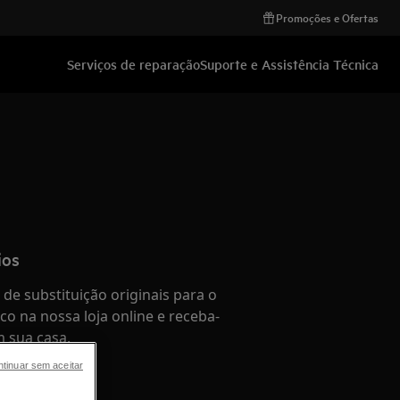
Promoções e Ofertas
Serviços de reparação
Suporte e Assistência Técnica
ios
de substituição originais para o
co na nossa loja online e receba-
 sua casa.
tinuar sem aceitar
e