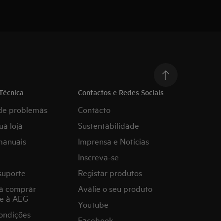
Técnica
Contactos e Redes Sociais
de problemas
Contacto
ua loja
Sustentabilidade
manuais
Imprensa e Notícias
Inscreva-se
suporte
Registar produtos
a comprar
Avalie o seu produto
e à AEG
Youtube
ondições
Facebook