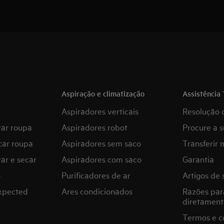
Aspiração e climatização
Assistência 
Aspiradores verticais
Resolução 
var roupa
Aspiradores robot
Procure a s
car roupa
Aspiradores sem saco
Transferir 
ar e secar
Aspiradores com saco
Garantia
G
Purificadores de ar
Artigos de 
expected
Ares condicionados
Razões par
diretament
Termos e c