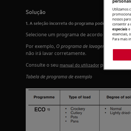
personal
Utilizamos 
Solução
promocionai
nossos parce
1. A seleção incorreta do programa pode resultar e
consentir a 
especiais
e
Selecione um programa de acordo com o
tipo 
essenciais, 
Para mais i
Por exemplo,
O programa de lavagem rápida
para
não irá lavar corretamente.
Consulte o seu
para conhecer
manual do utilizador
Tabela de programa de exemplo