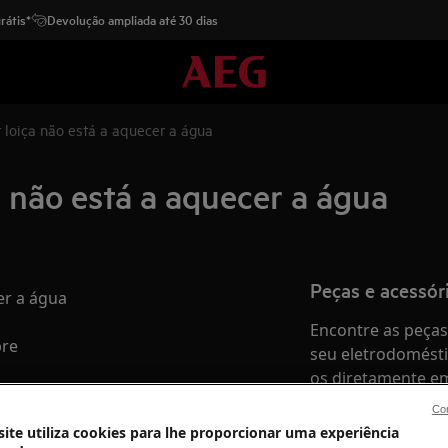
rátis*
Devolução ampliada até 30 dias
 loiça não está a aquecer a água
 não está a aquecer a água
Peças e acessór
er a água
Encontre as peças 
bre
seu eletrodomésti
os diretamente em
Con
ite utiliza cookies para lhe proporcionar uma experiência
Para a loja onlin