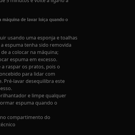
e 5 minutos e volte a ligá‑lo à
 máquina de lavar loiça quando o
ir usando uma esponja e toalhas
da a espuma tenha sido removida
s de a colocar na máquina;
vocar espuma em excesso.
 a raspar os pratos, pois o
concebido para lidar com
. Pré‑lavar desequilibra este
esso.
rilhantador e limpe qualquer
 formar espuma quando o
ça no compartimento do
técnico