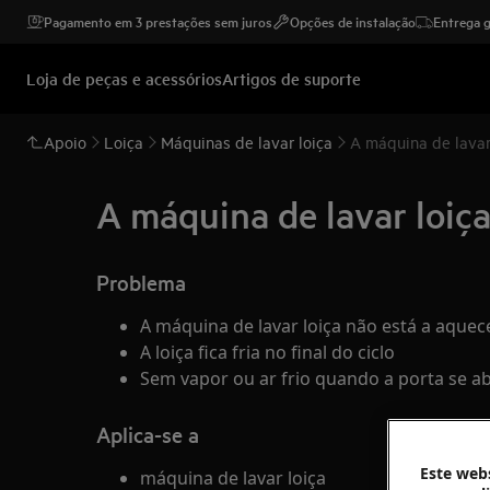
Pagamento em 3 prestações sem juros
Opções de instalação
Entrega g
Loja de peças e acessórios
Artigos de suporte
Apoio
Loiça
Máquinas de lavar loiça
A máquina de lavar
A máquina de lavar loiça
Problema
A máquina de lavar loiça não está a aquec
A loiça fica fria no final do ciclo
Sem vapor ou ar frio quando a porta se a
Aplica-se a
Este webs
máquina de lavar loiça