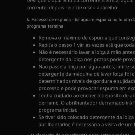
Desligue o aparelho da corrente elétrica, aguard
corrente, depois reinicie o seu aparelho.
4. Excesso de espuma - há água e espuma no fundo da
programa termina
Remova o máximo de espuma que consegu
Repita o passo 1 várias vezes até que to
Não é necessário lavar a loiça à mão ante
detergente da loiça nos pratos pode pro
Não passe a loiça por água antes, limite-se
detergente da máquina de lavar loiça foi 
determinados níveis de gordura e sujidade
processo e pode provocar espuma em exc
Tenha cuidado ao encher o depósito de ab
derrame. O abrilhantador derramado irá
programa iniciar.
Se tiver sido colocado detergente da loi
abrilhantador, é necessária a visita de um 
5. O elemento de aquecimento pode estar avariado