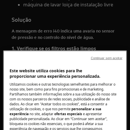
máquina de lavar loiça de instalação livre
Solução
A mensagem de erro i40 indica uma avaria no sensor
de pressão e no controlo do nível de água.
1. Verifique se os filtros estão limpos
Continuar sem aceitar
Filtros sujos abrandam o fluxo de água,
levando a resultados não satisfatórios da
Este website utiliza cookies para lhe
lavagem da loiça.
proporcionar uma experiência personalizada.
Verifique-os e limpe-os regularmente.
Utilizamos cookies e outras tecnologias semelhantes para melhorar o
Pode encontrar informação sobre limpeza
nosso site, bem como para fins promocionais e de marketing.
e manutenção no
Partilhamos também informações sobre a sua utilização do nosso site
manual do utilizador
com os nossos parceiros de redes sociais, publicidade e análise de
dados. Ao clicar em "Aceitar todos os cookies”, está a consentir a
utilização de cookies, o que nos permite
personalizar a sua
experiência
no site, adaptar
ofertas especiais
e apresentar
publicidade personalizada. Ao clicar em “Continuar sem aceitar”,
bloqueia os cookies não essenciais, o que poderá afetar a sua
experiência de navegação e os serviços que lhe conseguimos