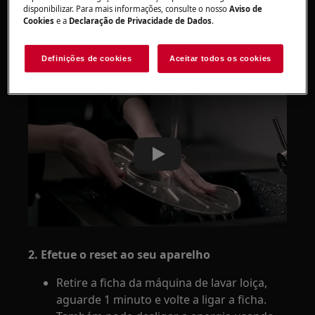
disponibilizar. Para mais informações, consulte o nosso
Aviso de
Cookies
e a
Declaração de Privacidade de Dados
.
Definições de cookies
Aceitar todos os cookies
Play
2. Efetue o reset ao seu aparelho
Retire a ficha da máquina de lavar loiça,
aguarde 1 minuto e volte a ligar a ficha.