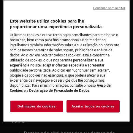
vidro e loiça.
Continuar sem aceitar
Aplica-se a:
Este website utiliza cookies para lhe
proporcionar uma experiência personalizada.
máquina de lavar loiça encastrável
máquina de lavar loiça de instalação livre
Utilizamos cookies e outras tecnologias semelhantes para melhorar o
nosso site, bem como para fins promocionais e de marketing.
Resolução:
Partilhamos também informações sobre a sua utilização do nosso site
com os nossos parceiros de redes sociais, publicidade e análise de
dados. Ao clicar em "Aceitar todos os cookies”, está a consentir a
1. Defina o regulador de abrilhantador para
utilização de cookies, o que nos permite
personalizar a sua
uma numeração mais baixa.
experiência
no site, adaptar
ofertas especiais
e apresentar
publicidade personalizada. Ao clicar em “Continuar sem aceitar”,
bloqueia os cookies não essenciais, o que poderá afetar a sua
2. Use menos detergente para cada ciclo de
experiência de navegação e os serviços que lhe conseguimos
lavagem
disponibilizar. Para mais informações, consulte o nosso
Aviso de
Cookies
e a
Declaração de Privacidade de Dados
.
3. U
tilzar programas com temperaturas mais
baixas, há
vidros que são sensiveis a
Definições de cookies
Aceitar todos os cookies
temperaturas elevadas.
Causa: