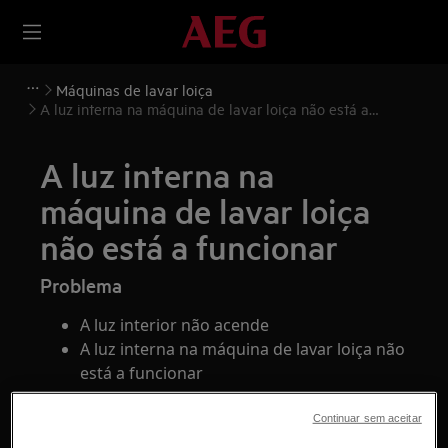
Máquinas de lavar loiça
A luz interna na máquina de lavar loiça não está a
funcionar
A luz interna na
máquina de lavar loiça
não está a funcionar
Problema
A luz interior não acende
A luz interna na máquina de lavar loiça não
está a funcionar
Aplica-se a
Continuar sem aceitar