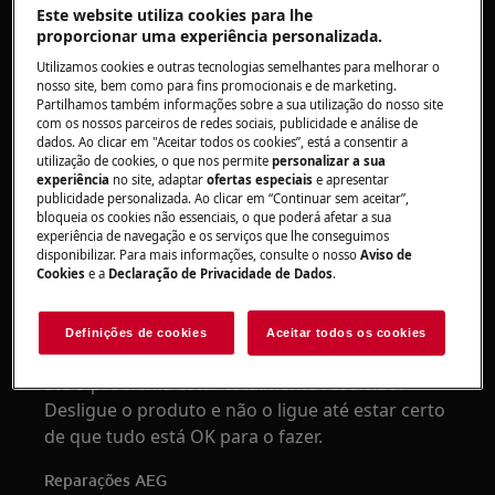
Este website utiliza cookies para lhe
Máquinas de lavar loiça
proporcionar uma experiência personalizada.
Utilizamos cookies e outras tecnologias semelhantes para melhorar o
Solução
nosso site, bem como para fins promocionais e de marketing.
Partilhamos também informações sobre a sua utilização do nosso site
1. Contacte um centro de assistência
com os nossos parceiros de redes sociais, publicidade e análise de
autorizado
dados. Ao clicar em "Aceitar todos os cookies”, está a consentir a
utilização de cookies, o que nos permite
personalizar a sua
experiência
no site, adaptar
ofertas especiais
e apresentar
Para substituir a lâmpada, recomendamos que
publicidade personalizada. Ao clicar em “Continuar sem aceitar”,
solicite a visita de um técnico de assistência.
bloqueia os cookies não essenciais, o que poderá afetar a sua
experiência de navegação e os serviços que lhe conseguimos
disponibilizar. Para mais informações, consulte o nosso
Aviso de
Aviso
: A substituição de uma luz interna pode
Cookies
e a
Declaração de Privacidade de Dados
.
resultar numa fuga no aparelho se não for
efetuada de forma adequada.
Definições de cookies
Aceitar todos os cookies
Aviso
: Não recomendamos que use o produto
até o problema estar totalmente resolvido.
Desligue o produto e não o ligue até estar certo
de que tudo está OK para o fazer.
Reparações AEG