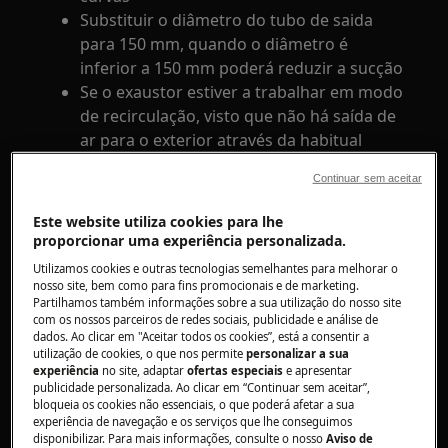
Substituir o diâmetro do tubo de saida
para 150 mm, quando o diâmetro é
inferior a 150 mm poderá reduzir a sucção
Se o exaustor estiver a trabalhar em modo
de recirculação, visto que não há saída de
ar para o exterior através da habitual
conduta, vai acabar por reduzir o fluxo de
Continuar sem aceitar
ar fresco.
Deverá abrir um pouco a janela para
Este website utiliza cookies para lhe
entrar ar (caso a temperatura
proporcionar uma experiência personalizada.
exterior seja superior a 18ªC/20ºC),
Utilizamos cookies e outras tecnologias semelhantes para melhorar o
não vai evitar a totalidade da
nosso site, bem como para fins promocionais e de marketing.
Partilhamos também informações sobre a sua utilização do nosso site
condensação mas poderá minimizar.
com os nossos parceiros de redes sociais, publicidade e análise de
dados. Ao clicar em "Aceitar todos os cookies”, está a consentir a
Verificar se os filtros estão obstruídos com
utilização de cookies, o que nos permite
personalizar a sua
gordura.
experiência
no site, adaptar
ofertas especiais
e apresentar
publicidade personalizada. Ao clicar em “Continuar sem aceitar”,
O vapor ao entrar em contacto com
bloqueia os cookies não essenciais, o que poderá afetar a sua
superficies frias, vai formar condensação
experiência de navegação e os serviços que lhe conseguimos
(lei da fisica) não afecta o funcionamento
disponibilizar. Para mais informações, consulte o nosso
Aviso de