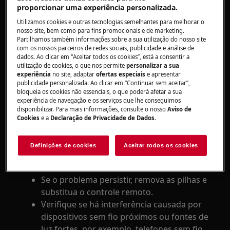
proporcionar uma experiência personalizada.
causa é um erro de comunicação entre a
placa de circuito eletrônico primário e a
Utilizamos cookies e outras tecnologias semelhantes para melhorar o
nosso site, bem como para fins promocionais e de marketing.
eletrônica de controle.
Partilhamos também informações sobre a sua utilização do nosso site
com os nossos parceiros de redes sociais, publicidade e análise de
Desconecte o exaustor da tomada.
dados. Ao clicar em "Aceitar todos os cookies”, está a consentir a
Aguarde 30 segundos e conecte-o
utilização de cookies, o que nos permite
personalizar a sua
experiência
no site, adaptar
ofertas especiais
e apresentar
novamente.
publicidade personalizada. Ao clicar em “Continuar sem aceitar”,
Alternativamente, encontre o interruptor
bloqueia os cookies não essenciais, o que poderá afetar a sua
experiência de navegação e os serviços que lhe conseguimos
de alimentação e siga o mesmo
disponibilizar. Para mais informações, consulte o nosso
Aviso de
procedimento.
Cookies
e a
Declaração de Privacidade de Dados
.
2. Verifique se há algum problema com o
controle remoto, se aplicável.
Definições de cookies
Aceitar todos os cookies
Substitua as baterias se necessário.
Se o problema persistir, remova as pilhas e
substitua o controle remoto.
Verifique se há interferência causada por
dispositivos sem fio próximos ou fontes de
luz fortes, por exemplo, telefones sem fio