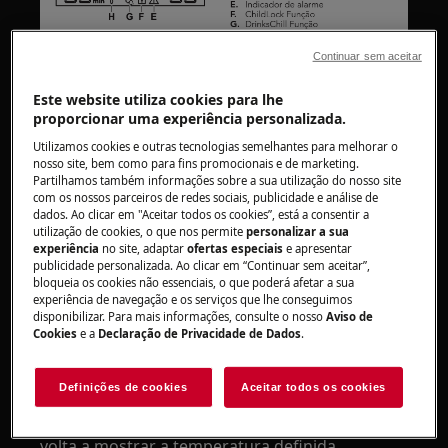
Continuar sem aceitar
Alarme de alta temperatura:
Este website utiliza cookies para lhe
Quando há um aumento de temperatura no
proporcionar uma experiência personalizada.
compartimento do congelador (por exemplo,
Utilizamos cookies e outras tecnologias semelhantes para melhorar o
devido a uma falha de energia anterior), os
nosso site, bem como para fins promocionais e de marketing.
Partilhamos também informações sobre a sua utilização do nosso site
indicadores de alarme e de temperatura do
com os nossos parceiros de redes sociais, publicidade e análise de
congelador piscam e o som é ativado.
dados. Ao clicar em "Aceitar todos os cookies”, está a consentir a
utilização de cookies, o que nos permite
personalizar a sua
experiência
no site, adaptar
ofertas especiais
e apresentar
Para desativar o alarme:
publicidade personalizada. Ao clicar em “Continuar sem aceitar”,
bloqueia os cookies não essenciais, o que poderá afetar a sua
1. Prima qualquer botão.
experiência de navegação e os serviços que lhe conseguimos
disponibilizar. Para mais informações, consulte o nosso
Aviso de
O som está desligado.
Cookies
e a
Declaração de Privacidade de Dados
.
2. O indicador de temperatura do congelador
Definições de cookies
Aceitar todos os cookies
mostra a temperatura mais alta alcançada
durante alguns segundos e, em seguida, o visor
volta a mostrar a temperatura definida.