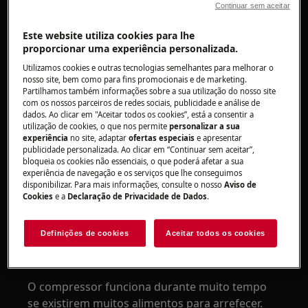
Continuar sem aceitar
Se a temperatura do frigorífico ou do
congelador estiver normal, não há razão
Este website utiliza cookies para lhe
proporcionar uma experiência personalizada.
para preocupação.
Utilizamos cookies e outras tecnologias semelhantes para melhorar o
Podem existir outras razões para o compressor
nosso site, bem como para fins promocionais e de marketing.
Partilhamos também informações sobre a sua utilização do nosso site
funcionar durante períodos prolongados.
com os nossos parceiros de redes sociais, publicidade e análise de
dados. Ao clicar em "Aceitar todos os cookies”, está a consentir a
A temperatura selecionada não é adequada
utilização de cookies, o que nos permite
personalizar a sua
experiência
no site, adaptar
ofertas especiais
e apresentar
A temperatura normal é 4 - 5 °C nos frigoríficos
publicidade personalizada. Ao clicar em “Continuar sem aceitar”,
bloqueia os cookies não essenciais, o que poderá afetar a sua
e -18 °C no máximo nos congeladores. Se a
experiência de navegação e os serviços que lhe conseguimos
regulação de temperatura for demasiado baixa,
disponibilizar. Para mais informações, consulte o nosso
Aviso de
o tempo de funcionamento do compressor
Cookies
e a
Declaração de Privacidade de Dados
.
aumenta.
Definições de cookies
Aceitar todos os cookies
Colocou uma grande quantidade de alimentos
no aparelho há pouco tempo
O compressor funciona durante muito tempo
se existirem muitos alimentos para arrefecer.