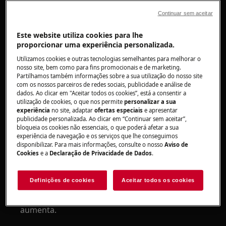
Continuar sem aceitar
Se a temperatura do frigorífico ou do
congelador estiver normal, não há razão
Este website utiliza cookies para lhe
para preocupação.
proporcionar uma experiência personalizada.
Utilizamos cookies e outras tecnologias semelhantes para melhorar o
Porque
nosso site, bem como para fins promocionais e de marketing.
Partilhamos também informações sobre a sua utilização do nosso site
com os nossos parceiros de redes sociais, publicidade e análise de
1
- Podem existir outras razões para o
dados. Ao clicar em "Aceitar todos os cookies”, está a consentir a
compressor funcionar durante períodos
utilização de cookies, o que nos permite
personalizar a sua
prolongados.
experiência
no site, adaptar
ofertas especiais
e apresentar
publicidade personalizada. Ao clicar em “Continuar sem aceitar”,
bloqueia os cookies não essenciais, o que poderá afetar a sua
A temperatura selecionada não é
experiência de navegação e os serviços que lhe conseguimos
adequada
disponibilizar. Para mais informações, consulte o nosso
Aviso de
Cookies
e a
Declaração de Privacidade de Dados
.
A temperatura normal é 4 - 5 °C nos frigoríficos
e -18 °C no máximo nos congeladores. Se a
Definições de cookies
Aceitar todos os cookies
regulação de temperatura for demasiado baixa,
o tempo de funcionamento do compressor
aumenta.