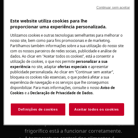
Continuar sem aceitar
Resolução
Este website utiliza cookies para lhe
1. Verifique se a fonte de alimentação do
proporcionar uma experiência personalizada.
produto foi interrompida
Utilizamos cookies e outras tecnologias semelhantes para melhorar o
nosso site, bem como para fins promocionais e de marketing.
2. Evite deixar a porta aberta durante longos
Partilhamos também informações sobre a sua utilização do nosso site
períodos de tempo
com os nossos parceiros de redes sociais, publicidade e análise de
dados. Ao clicar em "Aceitar todos os cookies”, está a consentir a
3. Verifique se a porta está totalmente
utilização de cookies, o que nos permite
personalizar a sua
experiência
no site, adaptar
ofertas especiais
e apresentar
fechada
publicidade personalizada. Ao clicar em “Continuar sem aceitar”,
bloqueia os cookies não essenciais, o que poderá afetar a sua
4. Verifique se o aparelho está a arrefecer
experiência de navegação e os serviços que lhe conseguimos
disponibilizar. Para mais informações, consulte o nosso
Aviso de
corretamente
Cookies
e a
Declaração de Privacidade de Dados
.
Meça a temperatura com um termómetro
num copo de água colocado no interior do
Definições de cookies
Aceitar todos os cookies
frigorífico.
Se a temperatura estiver entre +4 e +5ºC, o
frigorífico está a funcionar corretamente.