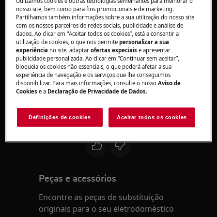
Utilizamos cookies e outras tecnologias semelhantes para melhorar o
nosso site, bem como para fins promocionais e de marketing.
Resolução
Partilhamos também informações sobre a sua utilização do nosso site
com os nossos parceiros de redes sociais, publicidade e análise de
1. Contacte um Centro de Assistência Técnica
dados. Ao clicar em "Aceitar todos os cookies”, está a consentir a
utilização de cookies, o que nos permite
personalizar a sua
Autorizado
experiência
no site, adaptar
ofertas especiais
e apresentar
publicidade personalizada. Ao clicar em “Continuar sem aceitar”,
A mensagem de erro F1 ou F2 no visor indica
bloqueia os cookies não essenciais, o que poderá afetar a sua
experiência de navegação e os serviços que lhe conseguimos
um problema com o termóstato.
disponibilizar. Para mais informações, consulte o nosso
Aviso de
Cookies
e a
Declaração de Privacidade de Dados
.
Recomendamos que solicite a visita de um
técnico de assistência técnica.
Definições de cookies
Aceitar todos os cookies
Este artigo foi útil?
Peças e acessórios
Encontre as peças de substituição
originais para o seu eletrodoméstico