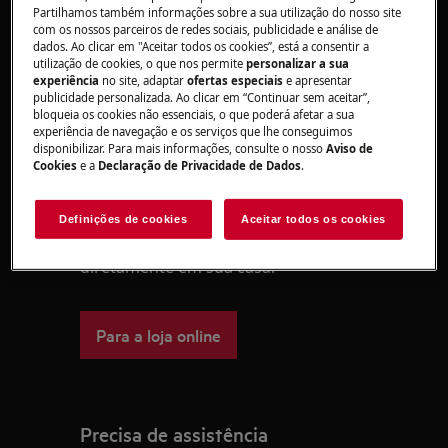
deste procedimento.
Partilhamos também informações sobre a sua utilização do nosso site
com os nossos parceiros de redes sociais, publicidade e análise de
dados. Ao clicar em "Aceitar todos os cookies”, está a consentir a
Este artigo foi útil?
utilização de cookies, o que nos permite
personalizar a sua
experiência
no site, adaptar
ofertas especiais
e apresentar
publicidade personalizada. Ao clicar em “Continuar sem aceitar”,
bloqueia os cookies não essenciais, o que poderá afetar a sua
experiência de navegação e os serviços que lhe conseguimos
disponibilizar. Para mais informações, consulte o nosso
Aviso de
Peças e acessórios
Cookies
e a
Declaração de Privacidade de Dados
.
Encontre as peças de substituição
originais para o seu eletrodoméstico
Definições de cookies
Aceitar todos os cookies
na nossa loja online e receba-os
diretamente em sua casa.
Para a loja online
Precisa de assistência