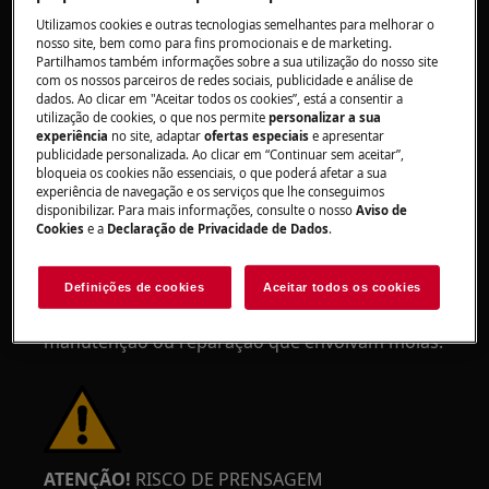
momentos para se proteger de cortes
Utilizamos cookies e outras tecnologias semelhantes para melhorar o
provenientes de arestas afiadas.
nosso site, bem como para fins promocionais e de marketing.
Partilhamos também informações sobre a sua utilização do nosso site
com os nossos parceiros de redes sociais, publicidade e análise de
dados. Ao clicar em "Aceitar todos os cookies”, está a consentir a
utilização de cookies, o que nos permite
personalizar a sua
experiência
no site, adaptar
ofertas especiais
e apresentar
publicidade personalizada. Ao clicar em “Continuar sem aceitar”,
AVISO!
RISCO DE LESÃO OCULAR
bloqueia os cookies não essenciais, o que poderá afetar a sua
experiência de navegação e os serviços que lhe conseguimos
disponibilizar. Para mais informações, consulte o nosso
Aviso de
Cookies
e a
Declaração de Privacidade de Dados
.
Definições de cookies
Aceitar todos os cookies
Use óculos de proteção se realizar trabalhos de
manutenção ou reparação que envolvam molas.
ATENÇÃO!
RISCO DE PRENSAGEM