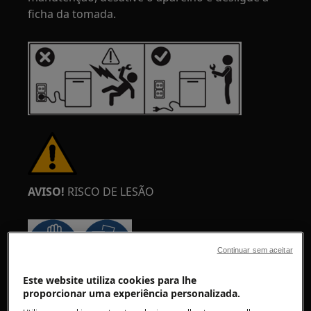
ficha da tomada.
AVISO!
RISCO DE LESÃO
Continuar sem aceitar
Este website utiliza cookies para lhe
Tenha sempre cuidado ao mover
proporcionar uma experiência personalizada.
eletrodomésticos. Para os aparelhos pesados é