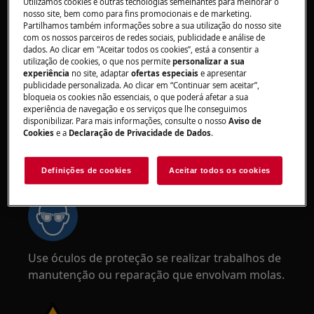
Utilizamos cookies e outras tecnologias semelhantes para melhorar o
mais seguro que sejam duas pessoas a movê-
nosso site, bem como para fins promocionais e de marketing.
los. Utilize sempre luvas de proteção e calçado
Partilhamos também informações sobre a sua utilização do nosso site
com os nossos parceiros de redes sociais, publicidade e análise de
de segurança. Use luvas de proteção em todos
dados. Ao clicar em "Aceitar todos os cookies”, está a consentir a
os momentos para se proteger de cortes
utilização de cookies, o que nos permite
personalizar a sua
provenientes de arestas afiadas.
experiência
no site, adaptar
ofertas especiais
e apresentar
publicidade personalizada. Ao clicar em “Continuar sem aceitar”,
bloqueia os cookies não essenciais, o que poderá afetar a sua
experiência de navegação e os serviços que lhe conseguimos
disponibilizar. Para mais informações, consulte o nosso
Aviso de
Cookies
e a
Declaração de Privacidade de Dados
.
AVISO!
RISCO DE LESÃO OCULAR
Definições de cookies
Aceitar todos os cookies
Use óculos de proteção se realizar trabalhos de
manutenção ou reparação que envolvam molas.