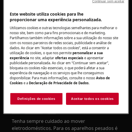
Continuar sem aceitar
ficha da tomada.
Este website utiliza cookies para lhe
proporcionar uma experiência personalizada.
Utilizamos cookies e outras tecnologias semelhantes para melhorar o
nosso site, bem como para fins promocionais e de marketing.
Partilhamos também informações sobre a sua utilização do nosso site
com os nossos parceiros de redes sociais, publicidade e análise de
dados. Ao clicar em "Aceitar todos os cookies”, está a consentir a
utilização de cookies, o que nos permite
personalizar a sua
experiência
no site, adaptar
ofertas especiais
e apresentar
publicidade personalizada. Ao clicar em “Continuar sem aceitar”,
bloqueia os cookies não essenciais, o que poderá afetar a sua
experiência de navegação e os serviços que lhe conseguimos
disponibilizar. Para mais informações, consulte o nosso
Aviso de
ATENÇÃO!
RISCO DE LESÃO
Cookies
e a
Declaração de Privacidade de Dados
.
Definições de cookies
Aceitar todos os cookies
Tenha sempre cuidado ao mover
eletrodomésticos. Para os aparelhos pesados é