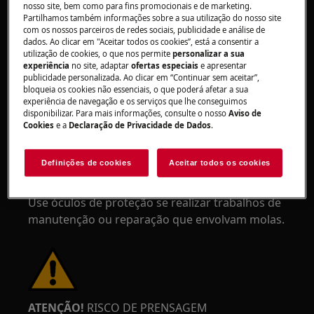
em todos os momentos para se proteger de
nosso site, bem como para fins promocionais e de marketing.
cortes provenientes de arestas afiadas.
Partilhamos também informações sobre a sua utilização do nosso site
com os nossos parceiros de redes sociais, publicidade e análise de
dados. Ao clicar em "Aceitar todos os cookies”, está a consentir a
utilização de cookies, o que nos permite
personalizar a sua
experiência
no site, adaptar
ofertas especiais
e apresentar
publicidade personalizada. Ao clicar em “Continuar sem aceitar”,
bloqueia os cookies não essenciais, o que poderá afetar a sua
experiência de navegação e os serviços que lhe conseguimos
AVISO!
RISCO DE LESÃO OCULAR
disponibilizar. Para mais informações, consulte o nosso
Aviso de
Cookies
e a
Declaração de Privacidade de Dados
.
Definições de cookies
Aceitar todos os cookies
Use óculos de proteção se realizar trabalhos de
manutenção ou reparação que envolvam molas.
ATENÇÃO!
RISCO DE PRENSAGEM