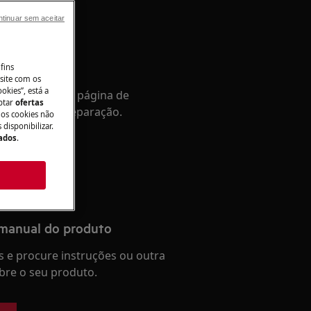
tinuar sem aceitar
tência
fins
site com os
okies”, está a
Aceda à nossa página de
aptar
ofertas
a e reserve a reparação.
 os cookies não
disponibilizar.
Dados
.
 manual do produto
 e procure instruções ou outra
re o seu produto.