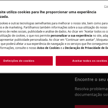
Con
ite utiliza cookies para lhe proporcionar uma experiência
izada.
Precisa de assis
cookies e outras tecnologias semelhantes para melhorar o nosso site, bem como para 
s e de marketing. Partilhamos também informações sobre a sua utilização do nosso 
iros de redes sociais, publicidade e análise de dados. Ao clicar em "Aceitar todos os co
Não se preocupe. 
activate the appliance and
utilização de cookies, o que nos permite
personalizar a sua experiência
no site, ad
assistência técnic
 apresentar publicidade personalizada. Ao clicar em “Continuar sem aceitar”, bloqueia
o que poderá afetar a sua experiência de navegação e os serviços que lhe conseguimos 
nformações, consulte o nosso
Aviso de Cookies
e a
Declaração de Privacidade de 
Marcar serviço
Definições de cookies
Aceitar todos os cookies
Encontre o seu
Resolva problemas
documentação sob