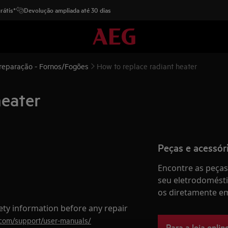
rátis*
Devolução ampliada até 30 dias
 reparação - Fornos/Fogões
How to replace radiant heater
heater
Peças e acessór
Encontre as peças 
seu eletrodomésti
os diretamente em
ety information before any repair
.com/support/user-manuals/
Para a loja onlin