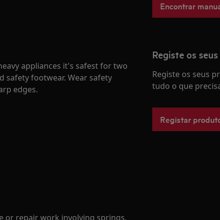
Encontrar manua
Registe os seus
avy appliances it's safest for two
Registe os seus 
d safety footwear. Wear safety
tudo o que precis
harp edges.
Registar produt
 or repair work involving springs.