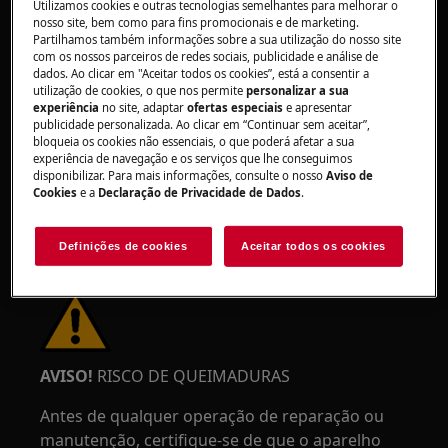
Utilizamos cookies e outras tecnologias semelhantes para melhorar o
nosso site, bem como para fins promocionais e de marketing.
Partilhamos também informações sobre a sua utilização do nosso site
com os nossos parceiros de redes sociais, publicidade e análise de
dados. Ao clicar em "Aceitar todos os cookies”, está a consentir a
AVISO!
RISCO DE LESÃO OCULAR
utilização de cookies, o que nos permite
personalizar a sua
experiência
no site, adaptar
ofertas especiais
e apresentar
publicidade personalizada. Ao clicar em “Continuar sem aceitar”,
bloqueia os cookies não essenciais, o que poderá afetar a sua
experiência de navegação e os serviços que lhe conseguimos
disponibilizar. Para mais informações, consulte o nosso
Aviso de
Cookies
e a
Declaração de Privacidade de Dados
.
Use óculos de proteção se realizar trabalhos de
manutenção ou reparação que envolvam molas.
Definições de cookies
Aceitar todos os cookies
AVISO!
RISCO DE QUEIMADURAS
Antes de qualquer operação de reparação ou
manutenção, certifique-se de que o aparelho