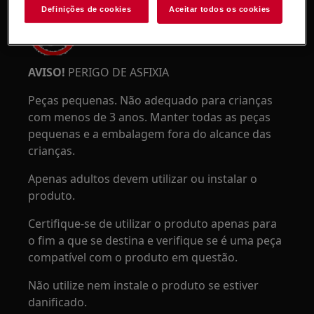
Definições de cookies
Aceitar todos os cookies
AVISO!
PERIGO DE ASFIXIA
Peças pequenas. Não adequado para crianças
com menos de 3 anos. Manter todas as peças
pequenas e a embalagem fora do alcance das
crianças.
Apenas adultos devem utilizar ou instalar o
produto.
Certifique-se de utilizar o produto apenas para
o fim a que se destina e verifique se é uma peça
compatível com o produto em questão.
Não utilize nem instale o produto se estiver
danificado.