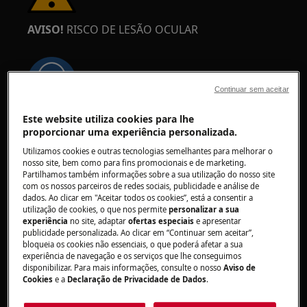
AVISO!
RISCO DE LESÃO OCULAR
Continuar sem aceitar
Este website utiliza cookies para lhe
Use óculos de proteção se realizar trabalhos de
proporcionar uma experiência personalizada.
manutenção ou reparação que envolvam molas.
Utilizamos cookies e outras tecnologias semelhantes para melhorar o
nosso site, bem como para fins promocionais e de marketing.
Partilhamos também informações sobre a sua utilização do nosso site
com os nossos parceiros de redes sociais, publicidade e análise de
dados. Ao clicar em "Aceitar todos os cookies”, está a consentir a
utilização de cookies, o que nos permite
personalizar a sua
experiência
no site, adaptar
ofertas especiais
e apresentar
AVISO!
RISCO DE QUEIMADURAS
publicidade personalizada. Ao clicar em “Continuar sem aceitar”,
bloqueia os cookies não essenciais, o que poderá afetar a sua
Antes de qualquer operação de reparação ou
experiência de navegação e os serviços que lhe conseguimos
manutenção, certifique-se de que o aparelho
disponibilizar. Para mais informações, consulte o nosso
Aviso de
Cookies
e a
Declaração de Privacidade de Dados
.
não está quente.