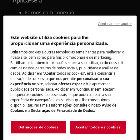
Aplica-se a
Fornos com conexão
Continuar sem aceitar
Solução
Este website utiliza cookies para lhe
Se o seu forno apresentar o código
F215
no
proporcionar uma experiência personalizada.
display do aparelho ou na App, indica que existe
Utilizamos cookies e outras tecnologias semelhantes para melhorar o
um problema de software.
nosso site, bem como para fins promocionais e de marketing.
Partilhamos também informações sobre a sua utilização do nosso site
Caso o código
F215
seja exibido apenas no App
com os nossos parceiros de redes sociais, publicidade e análise de
dados. Ao clicar em "Aceitar todos os cookies”, está a consentir a
recomendamos os seguintes passos:
utilização de cookies, o que nos permite
personalizar a sua
experiência
no site, adaptar
ofertas especiais
e apresentar
Reinstale o App no seu smartphone com a
publicidade personalizada. Ao clicar em “Continuar sem aceitar”,
bloqueia os cookies não essenciais, o que poderá afetar a sua
última versão disponível
experiência de navegação e os serviços que lhe conseguimos
Volte a ligar o forno à App
disponibilizar. Para mais informações, consulte o nosso
Aviso de
Desligue o forno da fonte de alimentação
Cookies
e a
Declaração de Privacidade de Dados
.
por pelo menos 30 minutos. Depois volte a
ligar o forno à App. Caso haja uma
Definições de cookies
Aceitar todos os cookies
atualização do software do forno