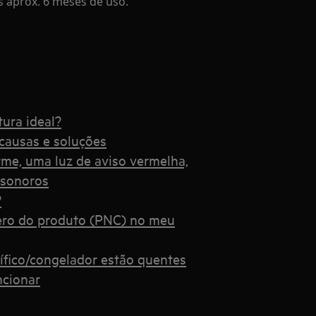
s aprox. 6 meses de uso.
tura ideal?
 causas e soluções
rme, uma luz de aviso vermelha,
 sonoros
?
ro do produto (PNC) no meu
rífico/congelador estão quentes
ncionar