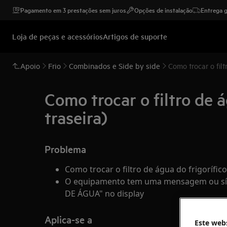
Pagamento em 3 prestações sem juros
Opções de instalação
Entrega g
Loja de peças e acessórios
Artigos de suporte
Apoio
Frio
Combinados e Side by side
Como trocar o filt
Como trocar o filtro de 
traseira)
Problema
Como trocar o filtro de água do frigorífi
O equipamento tem uma mensagem ou sí
DE ÁGUA" no display
Aplica-se a
Este webs