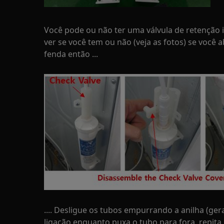
Você pode ou não ter uma válvula de retenção i
ver se você tem ou não (veja as fotos) se você
fenda então ...
.... Desligue os tubos empurrando a anilha (ge
ligação enquanto puxa o tubo para fora, repit