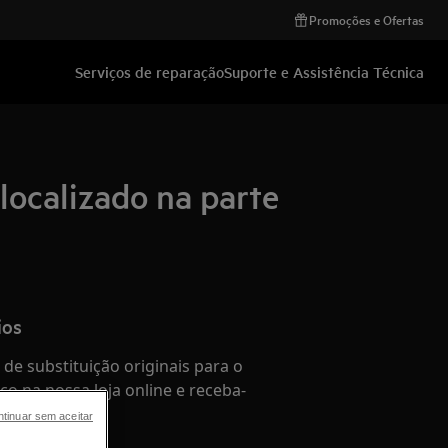
Promoções e Ofertas
Serviços de reparação
Suporte e Assistência Técnica
(localizado na parte
ios
de substituição originais para o
co na nossa loja online e receba-
 sua casa.
tinuar sem aceitar