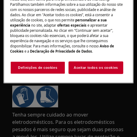
Partilhamos também informações sobre a sua utilização do nosso site
com os nossos parceiros de redes sociais, publicidade e análise de
dados. Ao clicar em "Aceitar todos os cookies”, está a consentir a
utilização de cookies, o que nos permite
personalizar a sua
experiência
no site, adaptar
ofertas especiais
e apresentar
publicidade personalizada. Ao clicar em “Continuar sem aceitar”,
bloqueia os cookies não essenciais, o que poderá afetar a sua
experiência de navegação e os serviços que lhe conseguimos
disponibilizar. Para mais informações, consulte o nosso
Aviso de
Cookies
e a
Declaração de Privacidade de Dados
.
Definições de cookies
Aceitar todos os cookies
AVISO!
RISCO DE LESÃO
Tenha sempre cuidado ao mover
eletrodomésticos. Para os eletrodomésticos
pesados é mais seguro que sejam duas pessoas
a movê-los. Utilize sempre luvas de proteção e