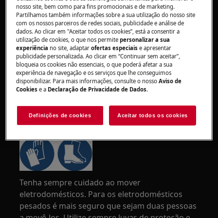
nosso site, bem como para fins promocionais e de marketing.
Partilhamos também informações sobre a sua utilização do nosso site
com os nossos parceiros de redes sociais, publicidade e análise de
dados. Ao clicar em "Aceitar todos os cookies”, está a consentir a
utilização de cookies, o que nos permite
personalizar a sua
experiência
no site, adaptar
ofertas especiais
e apresentar
publicidade personalizada. Ao clicar em “Continuar sem aceitar”,
bloqueia os cookies não essenciais, o que poderá afetar a sua
experiência de navegação e os serviços que lhe conseguimos
disponibilizar. Para mais informações, consulte o nosso
Aviso de
Cookies
e a
Declaração de Privacidade de Dados
.
AVISO!
RISCO DE LESÃO
Definições de cookies
Aceitar todos os cookies
Tenha sempre cuidado ao mover
eletrodomésticos. Para os eletrodomésticos
pesados é mais seguro que sejam duas pessoas
a movê-los. Utilize sempre luvas de proteção e