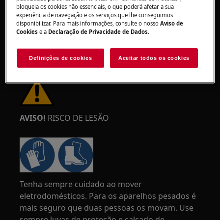
bloqueia os cookies não essenciais, o que poderá afetar a sua
experiência de navegação e os serviços que lhe conseguimos
disponibilizar. Para mais informações, consulte o nosso
Aviso de
Cookies
e a
Declaração de Privacidade de Dados
.
Definições de cookies
Aceitar todos os cookies
AVISO!
RISCO DE LESÃO
Tenha sempre cuidado ao mover
eletrodomésticos. Para os aparelhos pesados é
mais seguro que duas pessoas os movam. Use
sempre luvas de proteção e calçado de