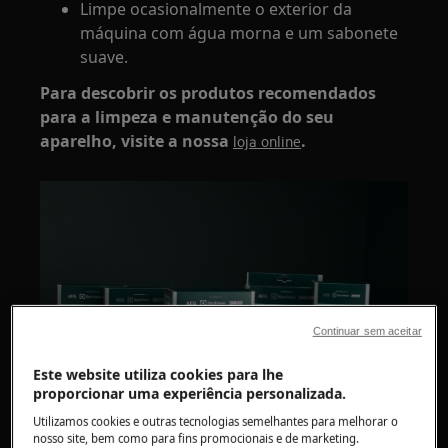
Limpe ocasionalmente o exterior da
máquina com água morna e um sabonete
suave.
Para descobrir os produtos recomendados
para a limpeza e manutenção do seu
aparelho, visite a nossa
.
loja online
Continuar sem aceitar
Este website utiliza cookies para lhe
proporcionar uma experiência personalizada.
Utilizamos cookies e outras tecnologias semelhantes para melhorar o
nosso site, bem como para fins promocionais e de marketing.