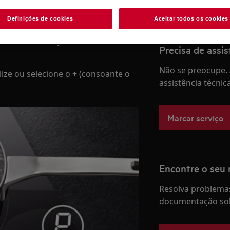
Definições de cookies
Aceitar todos os cookies
ntâneo de calor, fervendo água em
s como ferver rapidamente um
Precisa de assis
Não se preocupe. 
lize ou selecione o
+
(consoante o
assistência técnic
Marcar serviço
Encontre o seu
Resolva problemas
documentação sob