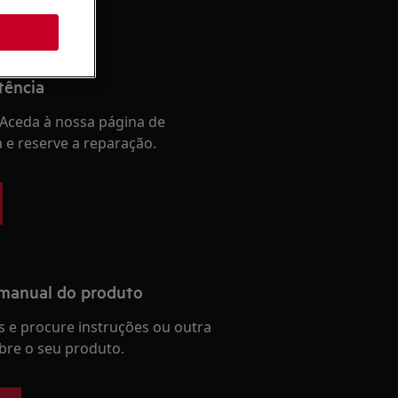
tência
Aceda à nossa página de
a e reserve a reparação.
 manual do produto
 e procure instruções ou outra
re o seu produto.