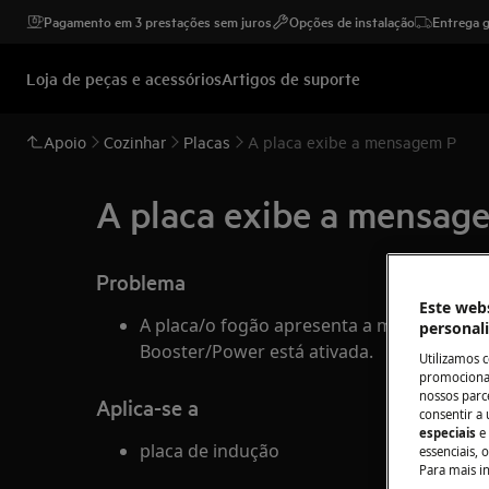
Pagamento em 3 prestações sem juros
Opções de instalação
Entrega g
Loja de peças e acessórios
Artigos de suporte
Apoio
Cozinhar
Placas
A placa exibe a mensagem P
A placa exibe a mensag
Problema
Este webs
A placa/o fogão apresenta a mensagem P. 
personal
Booster/Power está ativada.
Utilizamos 
promocionai
nossos parce
Aplica-se a
consentir a 
especiais
e
placa de indução
essenciais, 
Para mais i