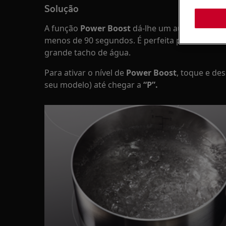
Solução
A função
Power Boost
dá-lhe um aumento insta
menos de 90 segundos. É perfeita para tarefa
grande tacho de água.
Para ativar o nível de
Power Boost
, toque e des
seu modelo) até chegar a
“P”.