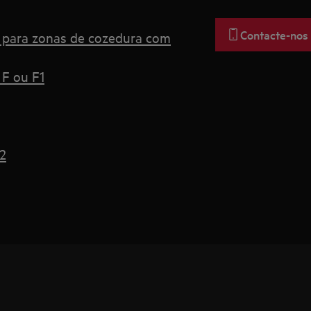
Contacte-nos
s para zonas de cozedura com
 F ou F1
2