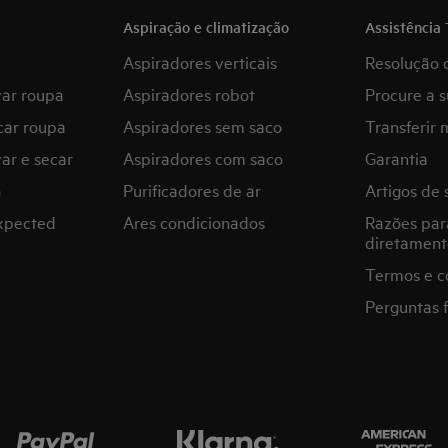
Aspiração e climatização
Assistência 
Aspiradores verticais
Resolução 
var roupa
Aspiradores robot
Procure a s
car roupa
Aspiradores sem saco
Transferir 
ar e secar
Aspiradores com saco
Garantia
G
Purificadores de ar
Artigos de 
expected
Ares condicionados
Razões par
diretament
Termos e c
Perguntas 