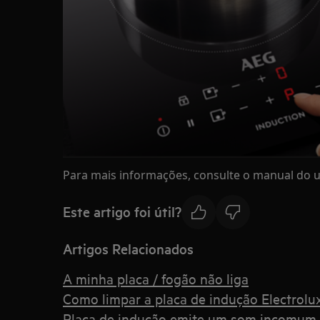
Para mais informações, consulte o manual do ut
Este artigo foi útil?
Artigos Relacionados
A minha placa / fogão não liga
Como limpar a placa de indução Electrolux
Placa de indução emite um som incomum