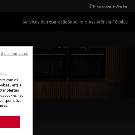
Promoções e Ofertas
Serviços de reparação
Suporte e Assistência Técnica
tinuar sem aceitar
fins
site com os
okies”, está a
aptar
ofertas
 os cookies não
disponibilizar.
Dados
.