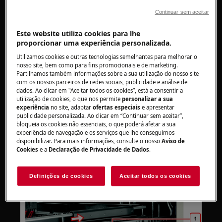
Continuar sem aceitar
Sempre tome cuidado ao mover os aparelhos, para
os aparelhos pesados são necessárias duas pessoas
Este website utiliza cookies para lhe
para movê-los.
proporcionar uma experiência personalizada.
Sempre use luvas de segurança e calçados fechados.
Utilizamos cookies e outras tecnologias semelhantes para melhorar o
nosso site, bem como para fins promocionais e de marketing.
Partilhamos também informações sobre a sua utilização do nosso site
Observe que o reparo automático ou não
com os nossos parceiros de redes sociais, publicidade e análise de
profissional pode ter consequências de segurança se
dados. Ao clicar em "Aceitar todos os cookies”, está a consentir a
utilização de cookies, o que nos permite
personalizar a sua
não for feito corretamente
experiência
no site, adaptar
ofertas especiais
e apresentar
publicidade personalizada. Ao clicar em “Continuar sem aceitar”,
Desmontagem e montagem da bandeja de
bloqueia os cookies não essenciais, o que poderá afetar a sua
talheres e da cesta intermediária
experiência de navegação e os serviços que lhe conseguimos
disponibilizar. Para mais informações, consulte o nosso
Aviso de
Cookies
e a
Declaração de Privacidade de Dados
.
O procedimento é semelhante para ambas as
cestas e é feito com as cestas totalmente para
fora
Definições de cookies
Aceitar todos os cookies