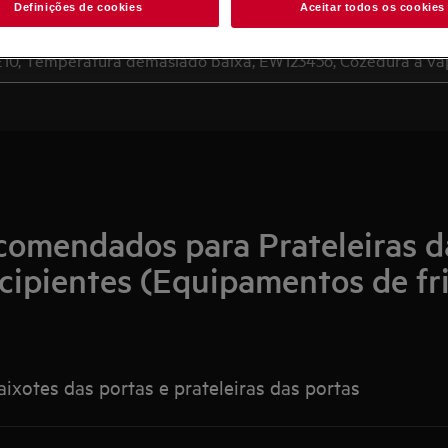
Pesquise entre os nossos artigos de suporte
Definições de cookies
Aceitar todos os cookies
comendados para Prateleiras d
cipientes (Equipamentos de fr
aixotes das portas e prateleiras das portas