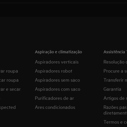
Aspiração e climatização
Assistência 
Aspiradores verticais
Resolução 
var roupa
Aspiradores robot
Procure a s
car roupa
Aspiradores sem saco
Transferir 
ar e secar
Aspiradores com saco
Garantia
G
Purificadores de ar
Artigos de 
expected
Ares condicionados
Razões par
diretament
Termos e c