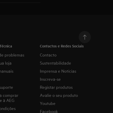
Técnica
Contactos e Redes Sociais
de problemas
Contacto
ua loja
Sustentabilidade
manuais
Imprensa e Notícias
Inscreva-se
suporte
Registar produtos
a comprar
Avalie o seu produto
e à AEG
Youtube
ondições
Facebook