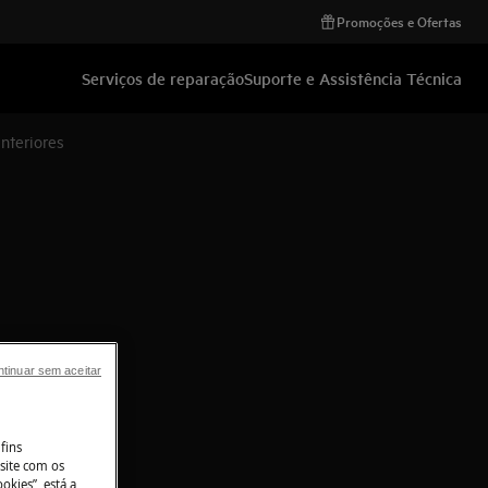
Promoções e Ofertas
Serviços de reparação
Suporte e Assistência Técnica
interiores
tinuar sem aceitar
fins
site com os
okies”, está a