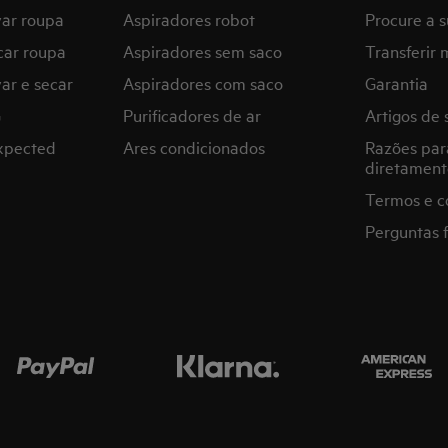
var roupa
Aspiradores robot
Procure a s
car roupa
Aspiradores sem saco
Transferir 
ar e secar
Aspiradores com saco
Garantia
G
Purificadores de ar
Artigos de 
expected
Ares condicionados
Razões par
diretament
Termos e c
Perguntas 