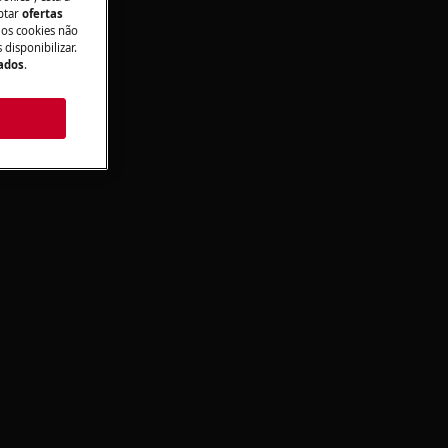
aptar
ofertas
 os cookies não
disponibilizar.
Dados
.