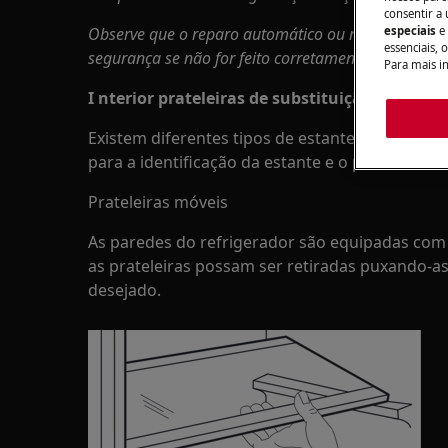
consentir a 
Observe que o reparo automático ou não profission
especiais
e
essenciais, 
segurança se não for feito corretamente
Para mais i
I
nterior prateleiras de substituição
Existem diferentes tipos de estantes, e a desc
para a identificação da estante e o processo d
Prateleiras móveis
As paredes do refrigerador são equipadas com 
as prateleiras possam ser retiradas puxando-a
desejado.