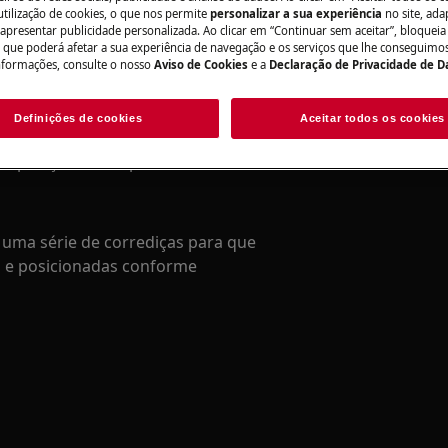
utilização de cookies, o que nos permite
personalizar a sua experiência
no site, ad
al pode ter consequências de
 apresentar publicidade personalizada. Ao clicar em “Continuar sem aceitar”, bloqueia
o que poderá afetar a sua experiência de navegação e os serviços que lhe conseguimos 
nformações, consulte o nosso
Aviso de Cookies
e a
Declaração de Privacidade de 
Definições de cookies
Aceitar todos os cookies
rição e as imagens fornecem suporte
e reposição correspondente.
uma série de corrediças para que
s e posicionadas conforme