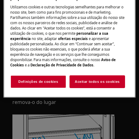
Sempre use luvas de segurança e calçados fechados.
Utilizamos cookies e outras tecnologias semelhantes para melhorar o
nosso site, bem como para fins promocionais e de marketing.
Observe que o reparo automático ou não
Partilhamos também informações sobre a sua utilização do nosso site
profissional pode ter consequências de segurança se
com os nossos parceiros de redes sociais, publicidade e análise de
dados. Ao clicar em "Aceitar todos os cookies”, está a consentir a
não for feito corretamente
utilização de cookies, o que nos permite
personalizar a sua
experiência
no site, adaptar
ofertas especiais
e apresentar
MUDANÇA BASKET-CHILLER-CRISPER
publicidade personalizada. Ao clicar em “Continuar sem aceitar”,
bloqueia os cookies não essenciais, o que poderá afetar a sua
Primeiro, puxe a cesta para fora até chegar à
experiência de navegação e os serviços que lhe conseguimos
disponibilizar. Para mais informações, consulte o nosso
Aviso de
posição final,
Cookies
e a
Declaração de Privacidade de Dados
.
Em seguida, puxe suavemente a parte frontal
para cima até que se solte das guias laterais.
Definições de cookies
Aceitar todos os cookies
Por fim, continue puxando-o para fora e
remova-o do lugar