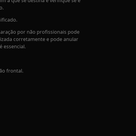
im a que se destina e verifique se é
o.
ificado.
aração por não profissionais pode
lizada corretamente e pode anular
é essencial.
ão frontal.