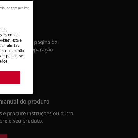
tinuar sem aceitar
tência
fins
site com os
okies”, está a
Aceda à nossa página de
aptar
ofertas
a e reserve a reparação.
 os cookies não
disponibilizar.
Dados
.
 manual do produto
 e procure instruções ou outra
re o seu produto.