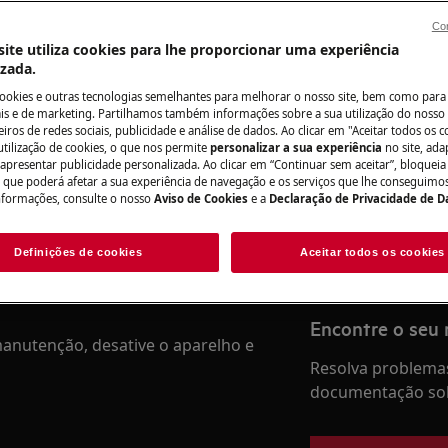
Con
ite utiliza cookies para lhe proporcionar uma experiência
izada.
Precisa de assis
cookies e outras tecnologias semelhantes para melhorar o nosso site, bem como para 
s e de marketing. Partilhamos também informações sobre a sua utilização do nosso 
do manual de utilizador do seu
iros de redes sociais, publicidade e análise de dados. Ao clicar em "Aceitar todos os co
Não se preocupe. 
utilização de cookies, o que nos permite
personalizar a sua experiência
no site, ad
ação ou manutenção.
assistência técnic
 apresentar publicidade personalizada. Ao clicar em “Continuar sem aceitar”, bloqueia
o que poderá afetar a sua experiência de navegação e os serviços que lhe conseguimos 
nformações, consulte o nosso
Aviso de Cookies
e a
Declaração de Privacidade de 
Marcar serviço
Definições de cookies
Aceitar todos os cookies
Encontre o seu
anutenção, desative o aparelho e
Resolva problemas
documentação sob